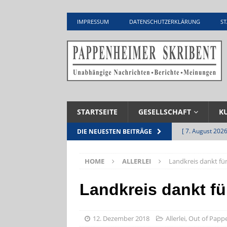
IMPRESSUM
DATENSCHUTZERKLÄRUNG
ST
STARTSEITE
GESELLSCHAFT
K
[ 7. August 2026
DIE NEUESTEN BEITRÄGE
Pappenheim
HOME
ALLERLEI
Landkreis dankt für
[ 5. August 2026
UNTERNEHME
Landkreis dankt für
[ 5. August 2026
Zementwerk
12. Dezember 2018
Allerlei
,
Out of Papp