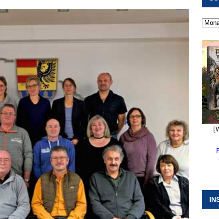
 ]
Militärgeschichte paddelt in Pappenheim bis heute mit
NGEN
 ]
Pappenheim erlebt Hubert Aiwanger mit Botschaften die
ERANSTALTUNGEN
 ]
Wasserversorgung rechts der Altmühl stellt sich neu auf
R
[
IN