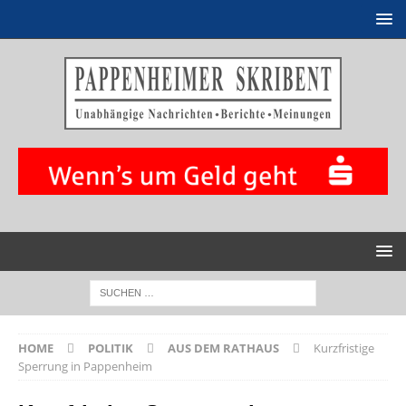
HOME
POLITIK
AUS DEM RATHAUS
Kurzfristige
Sperrung in Pappenheim