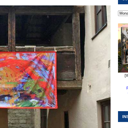
 ]
Kanonendonner und Pappenheimer Marsch für Hubert
RANSTALTUNGEN
 ]
Neue Naturparkführer verstärken das Angebot im Altmühltal
 ]
Stellenangebot beim Wasserzweckverband links der Altmühl
N
[
IN