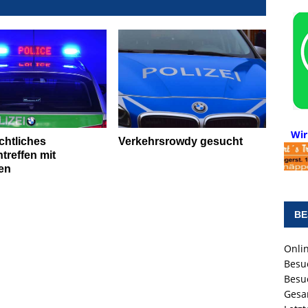
Wir
htliches
Verkehrsrowdy gesucht
treffen mit
ten
BE
Onlin
Besu
Besu
Gesa