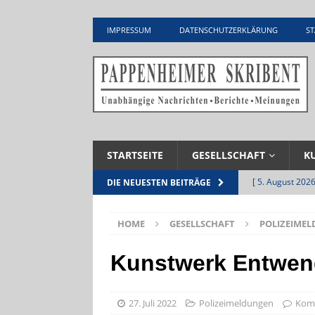
IMPRESSUM
DATENSCHUTZERKLÄRUNG
ST
STARTSEITE
GESELLSCHAFT
K
[ 5. August 2026
DIE NEUESTEN BEITRÄGE
Zementwerk
HOME
GESELLSCHAFT
POLIZEIME
[ 4. August 2026
VERANSTALTU
Kunstwerk Entwen
[ 4. August 2026
ankommen
V
27. Juli 2022
Polizeimeldungen
Komm