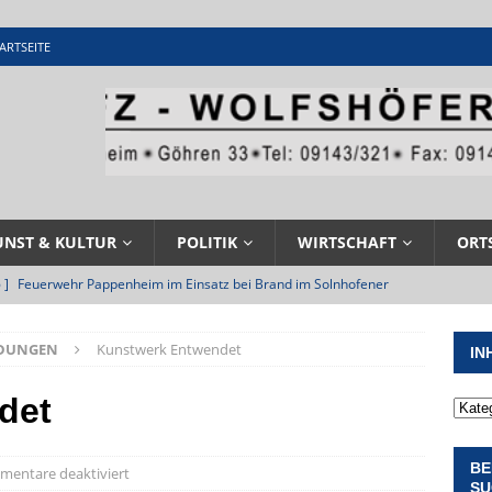
ARTSEITE
UNST & KULTUR
POLITIK
WIRTSCHAFT
ORT
 ]
Feuerwehr Pappenheim im Einsatz bei Brand im Solnhofener
EHRENAMT
LDUNGEN
Kunstwerk Entwendet
IN
 ]
Militärgeschichte paddelt in Pappenheim bis heute mit
NGEN
det
 ]
Pappenheim erlebt Hubert Aiwanger mit Botschaften die
BE
ERANSTALTUNGEN
entare deaktiviert
SU