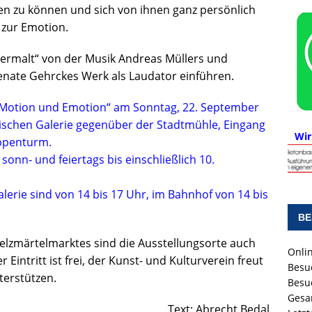
en zu können und sich von ihnen ganz persönlich
 zur Emotion.
termalt“ von der Musik Andreas Müllers und
Renate Gehrckes Werk als Laudator einführen.
„Motion und Emotion“ am Sonntag, 22. September
tischen Galerie gegenüber der Stadtmühle, Eingang
Wir
eppenturm.
sonn- und feiertags bis einschließlich 10.
alerie sind von 14 bis 17 Uhr, im Bahnhof von 14 bis
BE
zmärtelmarktes sind die Ausstellungsorte auch
Onlin
intritt ist frei, der Kunst- und Kulturverein freut
Besu
terstützen.
Besu
Gesa
Text: Abrecht Bedal