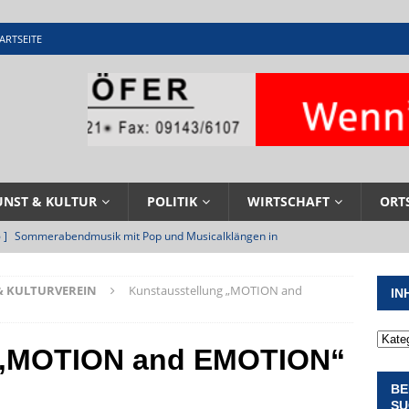
ARTSEITE
UNST & KULTUR
POLITIK
WIRTSCHAFT
ORT
 ]
Sommerabendmusik mit Pop und Musicalklängen in
KIRCHEN
& KULTURVEREIN
Kunstausstellung „MOTION and
IN
 ]
Stellenangebot beim Wasserzweckverband links der Altmühl
N
 „MOTION and EMOTION“
 ]
Feuerwehr Pappenheim im Einsatz bei Brand im Solnhofener
BE
EHRENAMT
SU