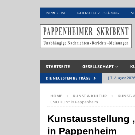
IMPRESSUM
DATENSCHUTZERKLÄRUNG
ST
STARTSEITE
GESELLSCHAFT
K
[ 7. August 2026
DIE NEUESTEN BEITRÄGE
Pappenheim
HOME
KUNST & KULTUR
KUNST- 
[ 5. August 2026
EMOTION“ in Pappenheim
UNTERNEHME
Kunstausstellung
[ 5. August 2026
in Pappenheim
Zementwerk