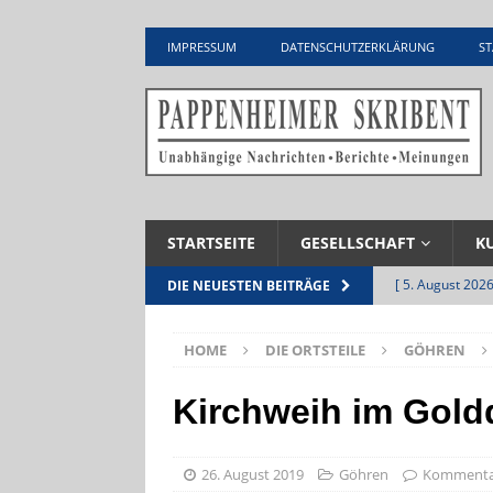
IMPRESSUM
DATENSCHUTZERKLÄRUNG
ST
STARTSEITE
GESELLSCHAFT
K
[ 5. August 2026
DIE NEUESTEN BEITRÄGE
UNTERNEHME
HOME
DIE ORTSTEILE
GÖHREN
[ 5. August 2026
Zementwerk
Kirchweih im Gold
[ 4. August 2026
VERANSTALTU
26. August 2019
Göhren
Kommentar