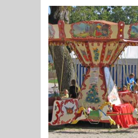
[ 4. August 2026
ankommen
V
[ 4. August 2026
Aiwanger
VE
[ 7. August 2026
Pappenheim