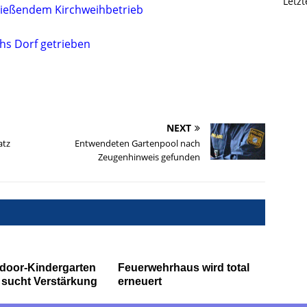
Letz
hließendem Kirchweihbetrieb
hs Dorf getrieben
NEXT
atz
Entwendeten Gartenpool nach
Zeugenhinweis gefunden
door-Kindergarten
Feuerwehrhaus wird total
sucht Verstärkung
erneuert