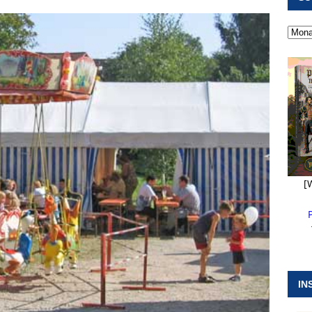
 ]
Pappenheim erlebt Hubert Aiwanger mit Botschaften die
ERANSTALTUNGEN
 ]
Kanonendonner und Pappenheimer Marsch für Hubert
RANSTALTUNGEN
 ]
Sommerabendmusik mit Pop und Musicalklängen in
KIRCHEN
[
IN