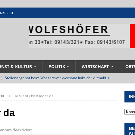
ARTSEITE
UNST & KULTUR
POLITIK
WIRTSCHAFT
ORT
 ]
Stellenangebot beim Wasserzweckverband links der Altmühl
N
EN
KIN KAO ist wieder da
IN
 ]
Feuerwehr Pappenheim im Einsatz bei Brand im Solnhofener
EHRENAMT
r da
 ]
Militärgeschichte paddelt in Pappenheim bis heute mit
BE
NGEN
tare deaktiviert
SU