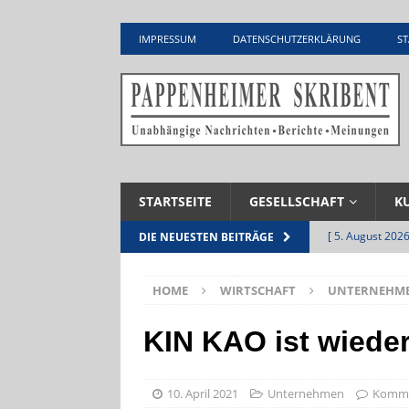
IMPRESSUM
DATENSCHUTZERKLÄRUNG
ST
STARTSEITE
GESELLSCHAFT
K
[ 5. August 2026
DIE NEUESTEN BEITRÄGE
UNTERNEHME
HOME
WIRTSCHAFT
UNTERNEHM
[ 5. August 2026
Zementwerk
KIN KAO ist wiede
[ 4. August 2026
VERANSTALTU
10. April 2021
Unternehmen
Kommen