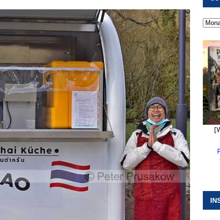
 ]
Pappenheim erlebt Hubert Aiwanger mit Botschaften die
ERANSTALTUNGEN
 ]
Kanonendonner und Pappenheimer Marsch für Hubert
RANSTALTUNGEN
 ]
Sommerabendmusik mit Pop und Musicalklängen in
KIRCHEN
[
IN