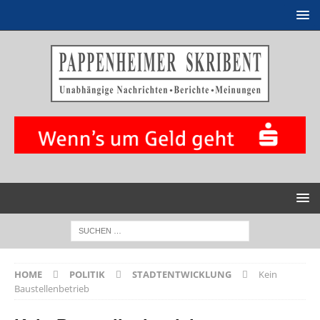
HOME
POLITIK
STADTENTWICKLUNG
Kein
Baustellenbetrieb