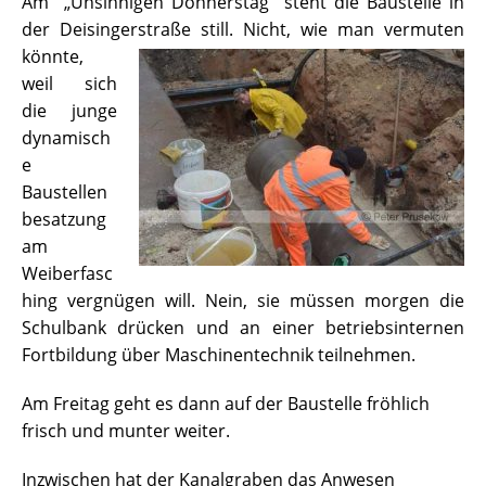
Am „Unsinnigen Donnerstag“ steht die Baustelle in
der Deisingerstraße still. Nicht, wie man vermuten
könnte,
weil sich
die junge
dynamisch
e
Baustellen
besatzung
am
Weiberfasc
hing vergnügen will. Nein, sie müssen morgen die
Schulbank drücken und an einer betriebsinternen
Fortbildung über Maschinentechnik teilnehmen.
Am Freitag geht es dann auf der Baustelle fröhlich
frisch und munter weiter.
Inzwischen hat der Kanalgraben das Anwesen