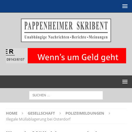
HOME
GESELLSCHAFT
POLIZEIMELDUNGEN
Illegale Müllablagerung bei Osterdorf