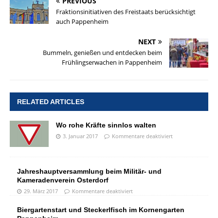
PREVIOUS
Fraktionsinitiativen des Freistaats berücksichtigt
auch Pappenheim
NEXT
Bummeln, genießen und entdecken beim
Frühlingserwachen in Pappenheim
RELATED ARTICLES
Wo rohe Kräfte sinnlos walten
3. Januar 2017
Kommentare deaktiviert
Jahreshauptversammlung beim Militär- und
Kameradenverein Osterdorf
29. März 2017
Kommentare deaktiviert
Biergartenstart und Steckerlfisch im Kornengarten