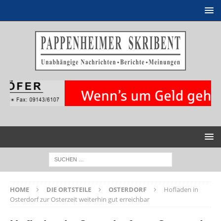
HOME
DIE ORTSTEILE
OSTERDORF
Hofladen in
Osterdorf zur Osterzeit weiterhin gut erreichbar