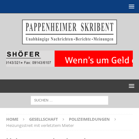
HOME
GESELLSCHAFT
POLIZEIMELDUNGEN
Heizungsstreit mit verletztem Mieter