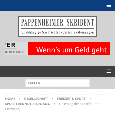
HOME
GESELLSCHAFT
FREIZEIT & SPORT
SPORTFREUNDE BIESWANG
Heimsieg der Sportfreunde
Bieswang