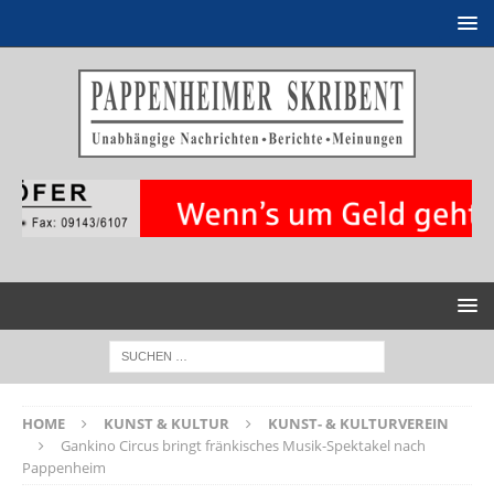
HOME
KUNST & KULTUR
KUNST- & KULTURVEREIN
Gankino Circus bringt fränkisches Musik-Spektakel nach
Pappenheim