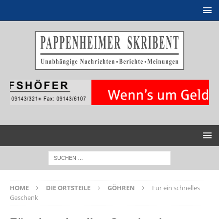
HOME
DIE ORTSTEILE
GÖHREN
Für ein schnelles
Geschenk