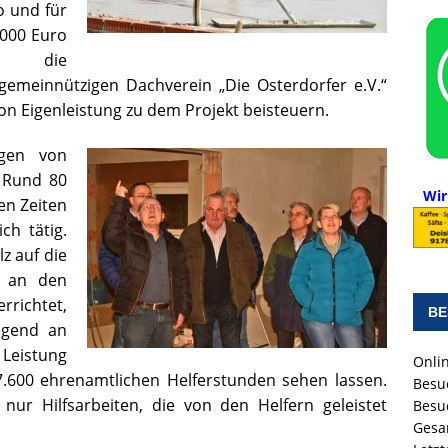
o und für
.000 Euro
ill die
gemeinnützigen Dachverein „Die Osterdorfer e.V.“
on Eigenleistung zu dem Projekt beisteuern.
ngen von
 Rund 80
Wir
en Zeiten
h tätig.
z auf die
e an den
ichtet,
BE
egend an
Leistung
Onlin
7.600 ehrenamtlichen Helferstunden sehen lassen.
Besu
nur Hilfsarbeiten, die von den Helfern geleistet
Besu
Gesa