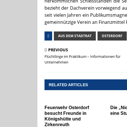
herkömmlichen Schießständen die Sei
bezieht der Dachverein vorwiegend au
seit vielen Jahren ein Publikumsmagn
gemeinnützige Verein an Finanzmittel
AUS DEM STADTRAT
OSTERDORF
PREVIOUS
Flüchtlinge im Praktikum – Informationen für
Unternehmen
RELATED ARTICLES
Feuerwehr Osterdorf
Die „Nic
besucht Freunde in
eine St
Königshütte und
Zirkenreuth