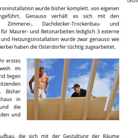
Letz
roninstallation wurde bisher komplett. von eigenen
chgeführt. Genauso verhält es sich mit den
r Zimmerei-, Dachdecker-Trockenbau- und
 für Maurer- und Betonarbeiten lediglich 3 externe
 und Heizungsinstallation wurde zwar genauso wie
erbei haben die Osterdorfer tüchtig zugearbeitet.
hr erstes
hweih im
nd liegen
sitzenden
 Bisher
shaus in
 und die
Böden und
 Aufbau, die sich mit der Gestaltung der Räume