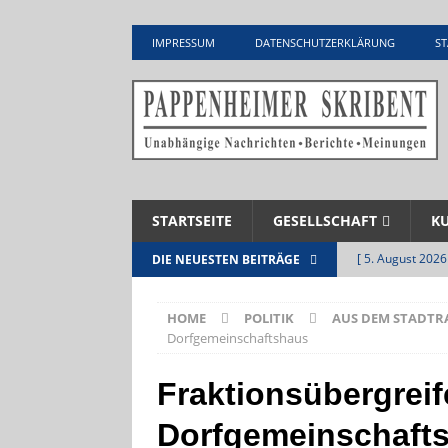
IMPRESSUM
DATENSCHUTZERKLÄRUNG
ST
STARTSEITE
GESELLSCHAFT
K
[ 5. August 2026
DIE NEUESTEN BEITRÄGE
Zementwerk
HOME
POLITIK
AUS DEM STADTR
[ 4. August 2026
Dorfgemeinschaftshaus
VERANSTALTU
Fraktionsübergreif
[ 4. August 2026
Dorfgemeinschaft
ankommen
V