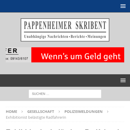
HOME
GESELLSCHAFT
POLIZEIMELDUNGEN
Exhibitionist belästigte Radfahrerin