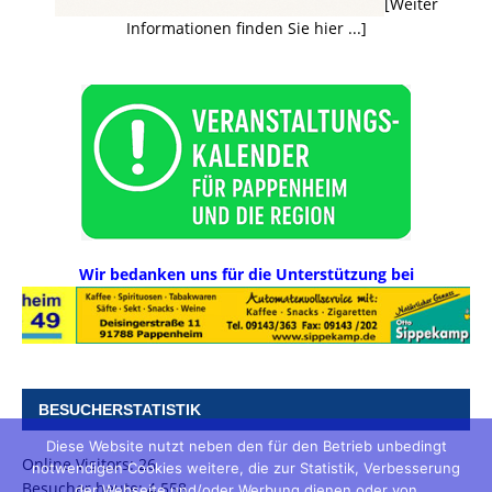
[Weiter
Informationen finden Sie hier ...]
Wir bedanken uns für die Unterstützung bei
BESUCHERSTATISTIK
Diese Website nutzt neben den für den Betrieb unbedingt
Online Visitors:
26
notwendigen Cookies weitere, die zur Statistik, Verbesserung
Besucher heute:
4.558
der Webseite und/oder Werbung dienen oder von