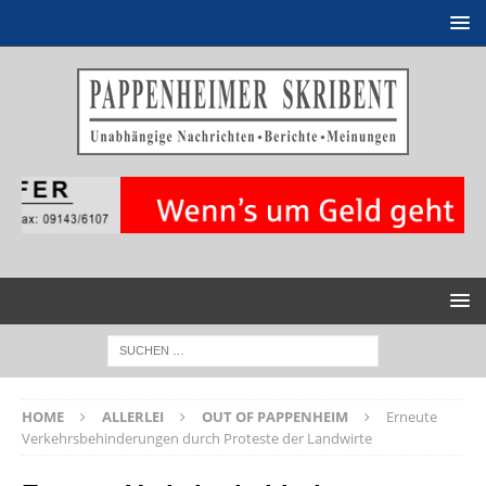
HOME
ALLERLEI
OUT OF PAPPENHEIM
Erneute
Verkehrsbehinderungen durch Proteste der Landwirte