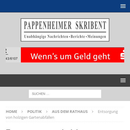
HOME
POLITIK
AUS DEM RATHAUS
Entsorgung
von holzigen Gartenabfällen