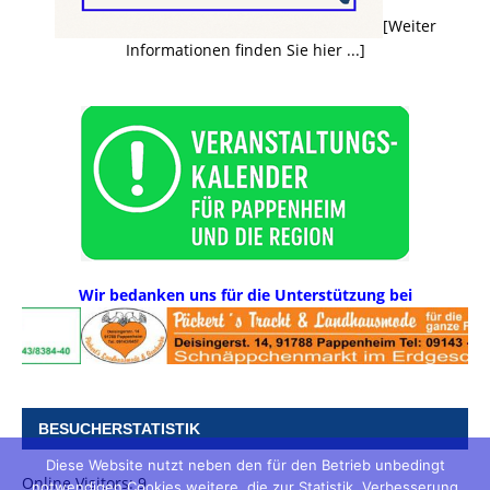
[Weiter
Informationen finden Sie hier ...]
Wir bedanken uns für die Unterstützung bei
BESUCHERSTATISTIK
Diese Website nutzt neben den für den Betrieb unbedingt
Online Visitors:
9
notwendigen Cookies weitere, die zur Statistik, Verbesserung