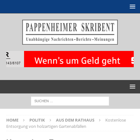
HOME
POLITIK
AUS DEM RATHAUS
Kostenlose
Entsorgung von holzartigen Gartenabfällen