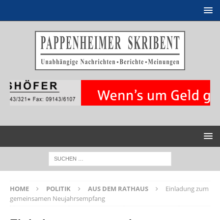
HOME
POLITIK
AUS DEM RATHAUS
Einladung zum
gemeinsamen Neujahrsempfang