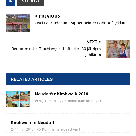
NEUDORF
PREVIOUS
Zwei Fährräder am Pappenheimer Bahnhof geklaut
NEXT
Renommiertes Trachtengeschäft feiert 30-jähriges
Jubiläum
RELATED ARTICLES
Neudorfer Kirchweih 2019
5. Juli 2019
Kommentare deaktiviert
Kirchweih in Neudorf
11. Juli 2016
Kommentare deaktiviert