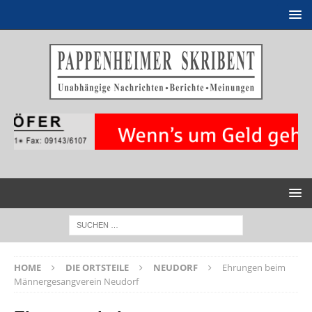
HOME
DIE ORTSTEILE
NEUDORF
Ehrungen beim
Männergesangverein Neudorf