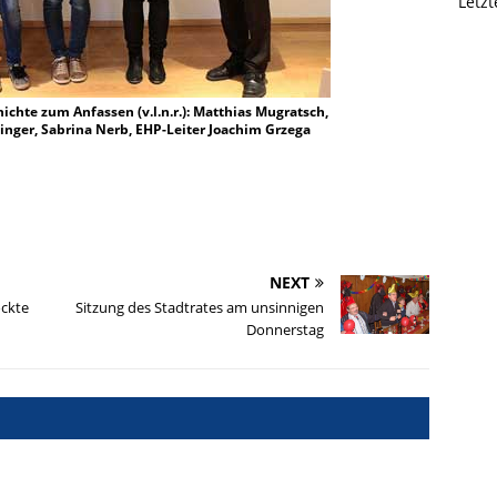
Letz
chte zum Anfassen (v.l.n.r.): Matthias Mugratsch,
nger, Sabrina Nerb, EHP-Leiter Joachim Grzega
NEXT
ckte
Sitzung des Stadtrates am unsinnigen
Donnerstag