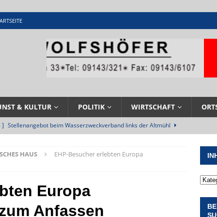
ARTSEITE
UNST & KULTUR
POLITIK
WIRTSCHAFT
ORT
 ]
Stellenangebot beim Wasserzweckverband links der Altmühl
N
SCHES HAUS
EHP-Besucher erlebten Europa
IN
 ]
Feuerwehr Pappenheim im Einsatz bei Brand im Solnhofener
EHRENAMT
bten Europa
 ]
Militärgeschichte paddelt in Pappenheim bis heute mit
 zum Anfassen
BE
NGEN
SU