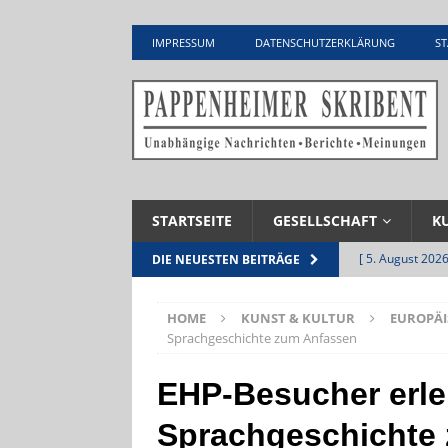
IMPRESSUM
DATENSCHUTZERKLÄRUNG
ST
STARTSEITE
GESELLSCHAFT
K
[ 5. August 2026
DIE NEUESTEN BEITRÄGE
UNTERNEHME
HOME
KUNST & KULTUR
EUROPÄI
[ 5. August 2026
Sprachgeschichte zum Anfassen
Zementwerk
EHP-Besucher erle
[ 4. August 2026
Sprachgeschichte
VERANSTALTU