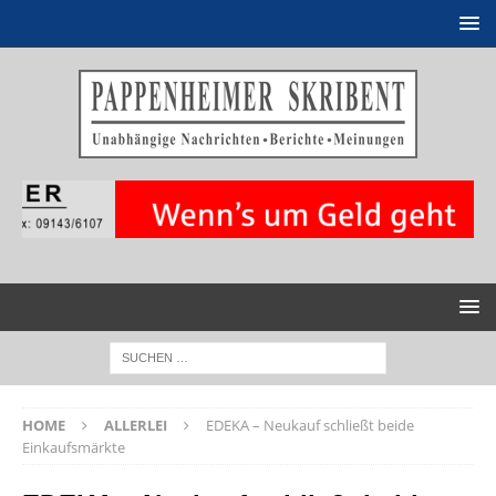
HOME
ALLERLEI
EDEKA – Neukauf schließt beide
Einkaufsmärkte