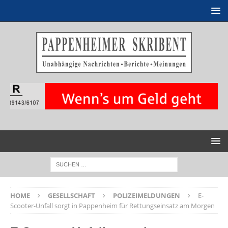
HOME
GESELLSCHAFT
POLIZEIMELDUNGEN
E-
Scooter-Unfall sorgt in Pappenheim für Rettungseinsatz am Morgen