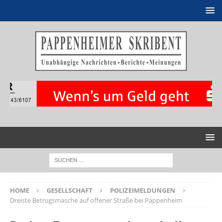
HOME
GESELLSCHAFT
POLIZEIMELDUNGEN
Dreiste Betrugsmasche auf offener Straße bei Pappenheim