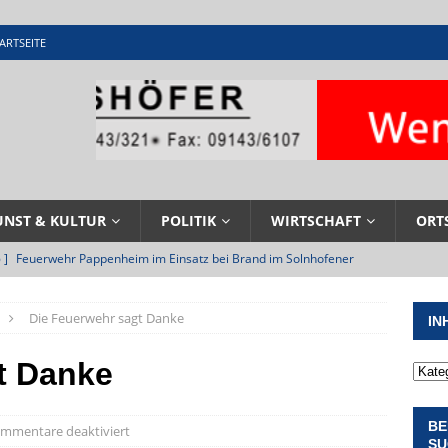
ARTSEITE
UNST & KULTUR
POLITIK
WIRTSCHAFT
ORT
 ]
Feuerwehr Pappenheim im Einsatz bei Brand im Solnhofener
EHRENAMT
Die Feuerwehr sagt Danke
IN
 ]
Militärgeschichte paddelt in Pappenheim bis heute mit
NGEN
t Danke
 ]
Pappenheim erlebt Hubert Aiwanger mit Botschaften die
BE
ERANSTALTUNGEN
mmentare deaktiviert
SU