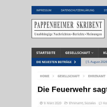
IMPRESSUM
DATENSCHUTZERKLÄRUNG
ST
STARTSEITE
GESELLSCHAFT
K
[ 5. August 2026
DIE NEUESTEN BEITRÄGE
Zementwerk
HOME
GESELLSCHAFT
EHRENAMT
[ 4. August 2026
VERANSTALTU
Die Feuerwehr sag
[ 4. August 2026
ankommen
V
9. März 2020
Ehrenamt
,
Soziales
Ko