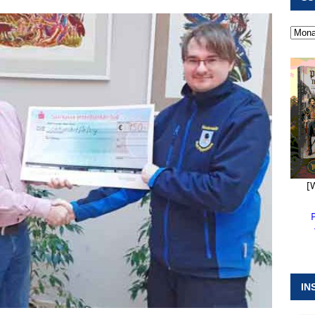
 ]
Kanonendonner und Pappenheimer Marsch für Hubert
RANSTALTUNGEN
 ]
Neue Naturparkführer verstärken das Angebot im Altmühltal
 ]
Stellenangebot beim Wasserzweckverband links der Altmühl
N
[
IN