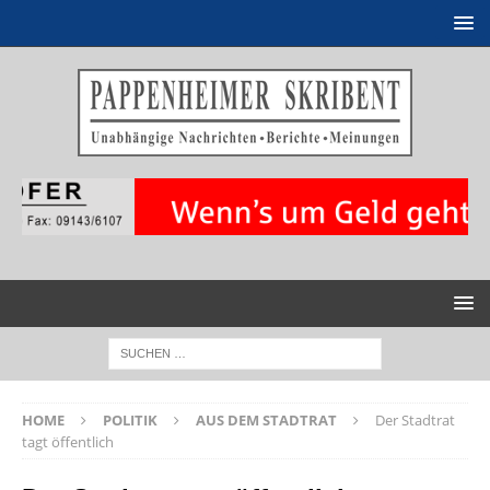
HOME
POLITIK
AUS DEM STADTRAT
Der Stadtrat
tagt öffentlich