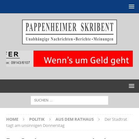
HOME
POLITIK
AUS DEM RATHAUS
Der Stadtrat
tagt am unsinnigen Donnerstag