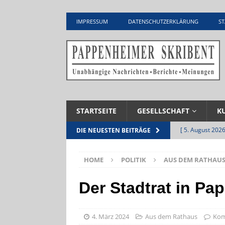
IMPRESSUM
DATENSCHUTZERKLÄRUNG
ST
STARTSEITE
GESELLSCHAFT
K
[ 5. August 2026
DIE NEUESTEN BEITRÄGE
Zementwerk
HOME
POLITIK
AUS DEM RATHAU
[ 4. August 2026
VERANSTALTU
Der Stadtrat in Pa
[ 4. August 2026
ankommen
V
4. März 2024
Aus dem Rathaus
Kom