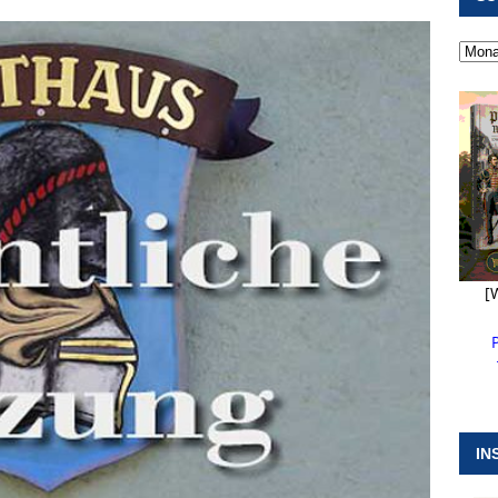
 ]
Kanonendonner und Pappenheimer Marsch für Hubert
RANSTALTUNGEN
 ]
Neue Naturparkführer verstärken das Angebot im Altmühltal
 ]
Stellenangebot beim Wasserzweckverband links der Altmühl
N
[
IN