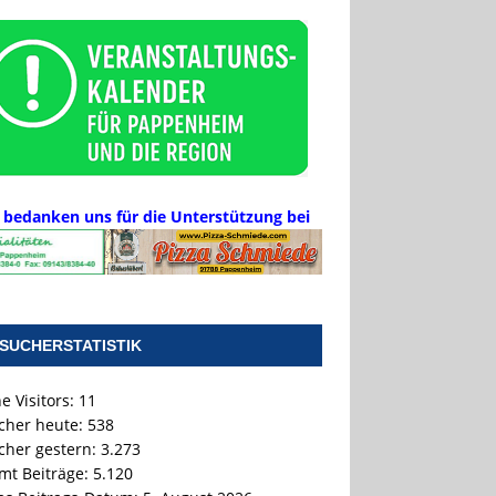
 bedanken uns für die Unterstützung bei
SUCHERSTATISTIK
e Visitors:
11
cher heute:
538
cher gestern:
3.273
mt Beiträge:
5.120