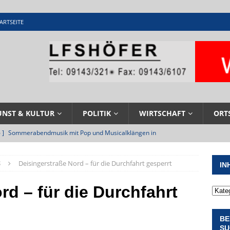
ARTSEITE
UNST & KULTUR
POLITIK
WIRTSCHAFT
ORT
 ]
Sommerabendmusik mit Pop und Musicalklängen in
KIRCHEN
S
Deisingerstraße Nord – für die Durchfahrt gesperrt
IN
 ]
Stellenangebot beim Wasserzweckverband links der Altmühl
N
rd – für die Durchfahrt
 ]
Feuerwehr Pappenheim im Einsatz bei Brand im Solnhofener
BE
EHRENAMT
SU