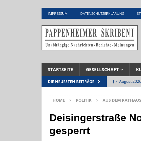
IMPRESSUM
DATENSCHUTZERKLÄRUNG
ST
STARTSEITE
GESELLSCHAFT
K
[ 7. August 2026
DIE NEUESTEN BEITRÄGE
Pappenheim
HOME
POLITIK
AUS DEM RATHAU
[ 5. August 2026
UNTERNEHME
Deisingerstraße No
[ 5. August 2026
gesperrt
Zementwerk