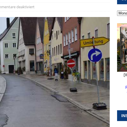
 ]
Militärgeschichte paddelt in Pappenheim bis heute mit
mentare deaktiviert
NGEN
 ]
Pappenheim erlebt Hubert Aiwanger mit Botschaften die
ERANSTALTUNGEN
 ]
Wasserversorgung rechts der Altmühl stellt sich neu auf
R
[
IN