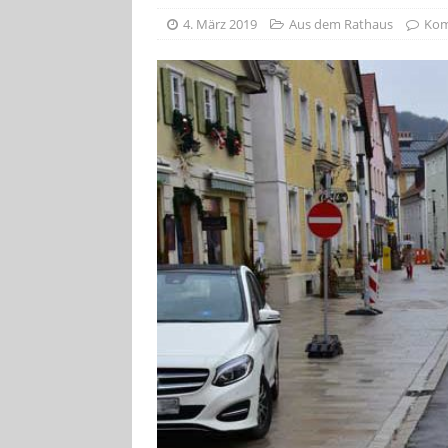
[ 4. August 2026
4. März 2019
Aus dem Rathaus
Kom
VERANSTALTU
[ 4. August 2026
ankommen
V
[ 8. August 2026
INFRASTRUKTU