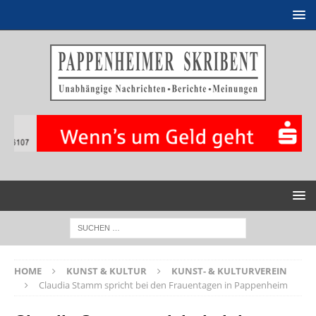
HOME
KUNST & KULTUR
KUNST- & KULTURVEREIN
Claudia Stamm spricht bei den Frauentagen in Pappenheim