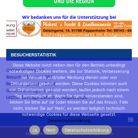
Wir bedanken uns für die Unterstützung bei
BESUCHERSTATISTIK
Diese Website nutzt neben den für den Betrieb unbedingt
Online Visitors:
17
notwendigen Cookies weitere, die zur Statistik, Verbesserung
Besucher heute:
1.084
der Webseite und/oder Werbung dienen oder von
Besucher gestern:
3.268
Drittanbietern gesetzt werden. Diese Cookies könnten auch
von Drittanbietern genutzt werden, laufen jedoch nach einem
Gesamt Beiträge:
5.121
Tag automatisch ab. Wenn Sie damit einverstanden sind,
Letztes Beitrags-Datum:
7. August 2026
klicken Sie bitte auf 'Ja' (oder klicken Sie auf das Kreuz). Falls
nicht, klicken Sie auf 'Nein', es werden lediglich technisch
notwendige Cookies für diese Webseite gesetzt.
Datenschutzerklärung
Ja
Nein
Datenschutzerklärung
Copyright 2003-2026 Peter Prusakow, Pappenheim