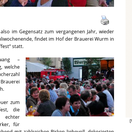
 also im Gegensatz zum vergangenen Jahr, wieder
liwochenende, findet im Hof der Brauerei Wurm in
est“ statt.
wang –
g, welche
cherzahl
 Brauerei
h.
euer zum
est, die
 echter
[
rker, für
bend mit zahlreichen Birken liebevoll, dekorierten