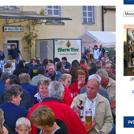
 ]
Pappenheim erlebt Hubert Aiwanger mit Botschaften die
ERANSTALTUNGEN
 ]
Kanonendonner und Pappenheimer Marsch für Hubert
RANSTALTUNGEN
 ]
Sommerabendmusik mit Pop und Musicalklängen in
KIRCHEN
[
IN