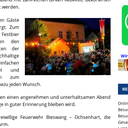
t werden.
hen Gäste
rgt. Zum
 Festbier
eben den
äten der
hhaltige
Wir
nfachen
zel und
hin zum
hezu jeden Wunsch.
BE
sten einen angenehmen und unterhaltsamen Abend
Onlin
e in guter Erinnerung bleiben wird.
Besu
Besu
eiwillige Feuerwehr Bieswang – Ochsenhart, die
Gesa
urm.