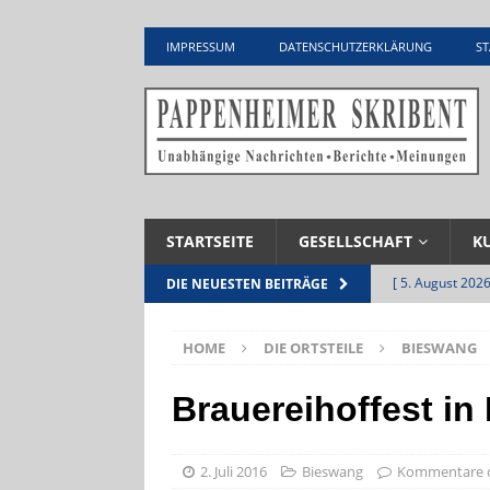
IMPRESSUM
DATENSCHUTZERKLÄRUNG
ST
STARTSEITE
GESELLSCHAFT
K
[ 5. August 2026
DIE NEUESTEN BEITRÄGE
UNTERNEHME
HOME
DIE ORTSTEILE
BIESWANG
[ 5. August 2026
Zementwerk
Brauereihoffest i
[ 4. August 2026
VERANSTALTU
2. Juli 2016
Bieswang
Kommentare d