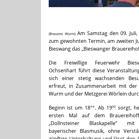
Am Samstag den 09. Juli,
(Brauerei Wurm)
zum gewohnten Termin, am zweiten Ju
Bieswang das „Bieswanger Brauereihoff
Die Freiwillige Feuerwe
hr Bies
Ochsenhart führt diese Veranstaltun
sich einer stetig wachsenden Besu
erfreut, in Zusammenarbeit mit der
Wurm und der Metzgerei Wörlein durc
00
Beginn ist um 18°°. Ab 19
sorgt, h
ersten Mal auf dem Brauereihoff
„Dollnsteiner Blaskapelle“ mit
bayerischer Blasmusik, ohne Verstä
zünftige Unterhaltung und lässt den A