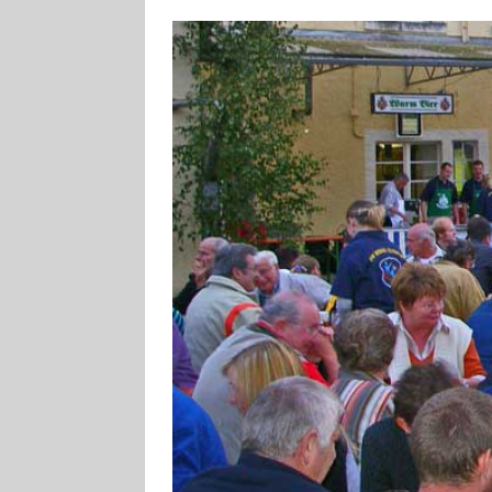
[ 4. August 2026
ankommen
V
[ 4. August 2026
Aiwanger
VE
[ 7. August 2026
Pappenheim