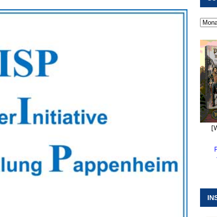
 ]
Militärgeschichte paddelt in Pappenheim bis heute mit
NGEN
 ]
Pappenheim erlebt Hubert Aiwanger mit Botschaften die
ERANSTALTUNGEN
 ]
Wasserversorgung rechts der Altmühl stellt sich neu auf
R
[
IN