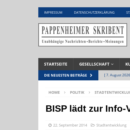
IMPRESSUM
DATENSCHUTZERKLÄRUNG
ST
STARTSEITE
GESELLSCHAFT
K
[ 7. August 2026
DIE NEUESTEN BEITRÄGE
Pappenheim
HOME
POLITIK
STADTENTWICKLU
[ 5. August 2026
UNTERNEHME
BISP lädt zur Info-
[ 5. August 2026
Zementwerk
22. September 2014
Stadtentwicklung