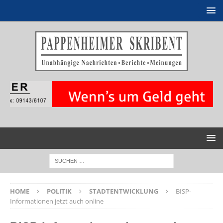
HOME
POLITIK
STADTENTWICKLUNG
BISP-
Informationen jetzt auch online