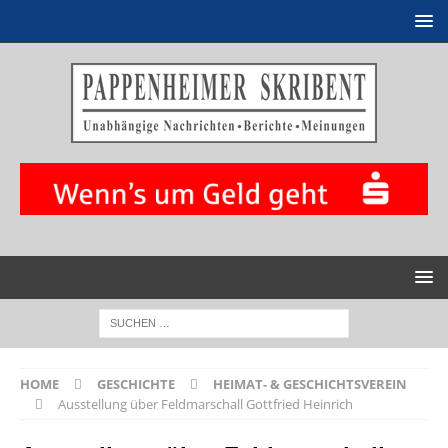
HOME
GESCHICHTE
HEIMAT- & GESCHICHTSVEREIN
Ausstellung über Feldmarschall Gottfried Heinrich