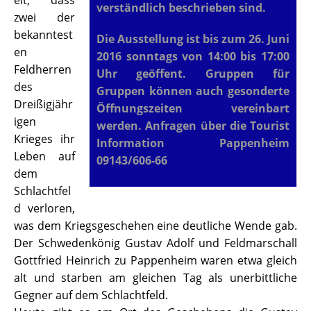
eit, dass
verständlich beschrieben sind.
zwei der
bekanntest
Die Ausstellung ist bis zum 26. Juni
en
2016 sonntags von 14:00 bis 17:00
Feldherren
Uhr geöffent. Gruppen für
des
Gruppen können auch gesonderte
Dreißigjähr
Öffnungszeiten vereinbart
igen
werden. Anfragen über die Tourist
Krieges ihr
Information Pappenheim
Leben auf
09143/606-66
dem
Schlachtfel
d verloren,
was dem Kriegsgeschehen eine deutliche Wende gab.
Der Schwedenkönig Gustav Adolf und Feldmarschall
Gottfried Heinrich zu Pappenheim waren etwa gleich
alt und starben am gleichen Tag als unerbittliche
Gegner auf dem Schlachtfeld.