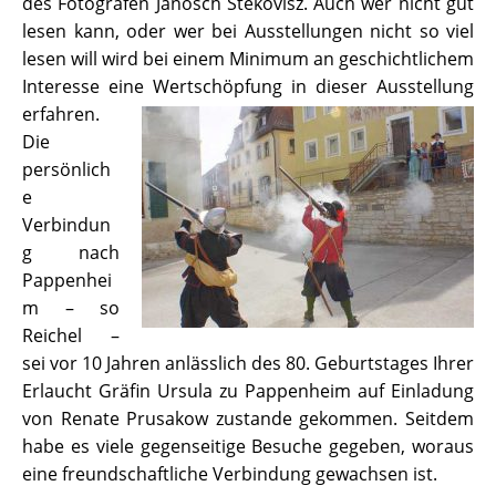
des Fotografen Janosch Stekovisz. Auch wer nicht gut
lesen kann, oder wer bei Ausstellungen nicht so viel
lesen will wird bei einem Minimum an geschichtlichem
Interesse eine Wertschöpfung in dieser Ausstellung
erfahren.
Die
persönlich
e
Verbindun
g nach
Pappenhei
m – so
Reichel –
sei vor 10 Jahren anlässlich des 80. Geburtstages Ihrer
Erlaucht Gräfin Ursula zu Pappenheim auf Einladung
von Renate Prusakow zustande gekommen. Seitdem
habe es viele gegenseitige Besuche gegeben, woraus
eine freundschaftliche Verbindung gewachsen ist.