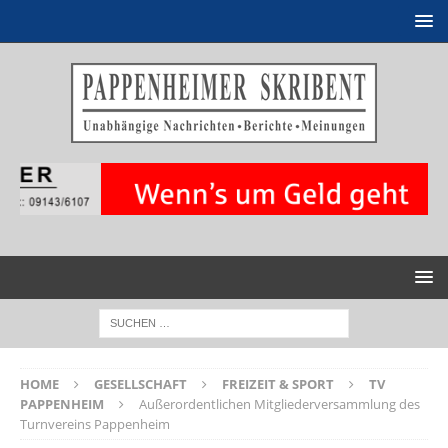
HOME
GESELLSCHAFT
FREIZEIT & SPORT
TV
PAPPENHEIM
Außerordentlichen Mitgliederversammlung des
Turnvereins Pappenheim