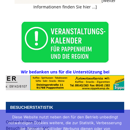
[Weiter
Informationen finden Sie hier ...]
Wir bedanken uns für die Unterstützung bei
BESUCHERSTATISTIK
Diese Website nutzt neben den für den Betrieb unbedingt
Online Visitors:
23
notwendigen Cookies weitere, die zur Statistik, Verbesserung
Besucher heute:
1.616
der Webseite und/oder Werbung dienen oder von