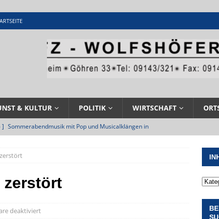
ARTSEITE
UNST & KULTUR
POLITIK
WIRTSCHAFT
ORT
 ]
Sommerabendmusik mit Pop und Musicalklängen in
KIRCHEN
zerstört
IN
 ]
Stellenangebot beim Wasserzweckverband links der Altmühl
N
 zerstört
 ]
Feuerwehr Pappenheim im Einsatz bei Brand im Solnhofener
BE
EHRENAMT
e deaktiviert
SU