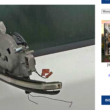
 ]
Militärgeschichte paddelt in Pappenheim bis heute mit
NGEN
 ]
Pappenheim erlebt Hubert Aiwanger mit Botschaften die
ERANSTALTUNGEN
 ]
Wasserversorgung rechts der Altmühl stellt sich neu auf
R
[
IN