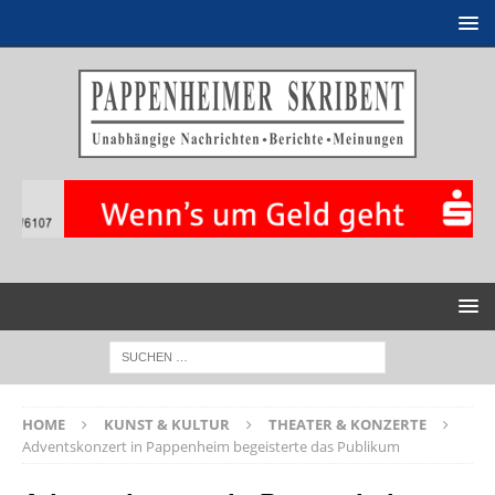
HOME
KUNST & KULTUR
THEATER & KONZERTE
Adventskonzert in Pappenheim begeisterte das Publikum