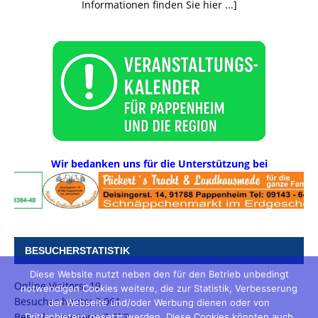
Informationen finden Sie hier ...]
Wir bedanken uns für die Unterstützung bei
BESUCHERSTATISTIK
Diese Website nutzt neben den für den Betrieb unbedingt
Online Visitors:
19
notwendigen Cookies weitere, die zur Statistik, Verbesserung
Besucher heute:
3.061
der Webseite und/oder Werbung dienen oder von
Besucher gestern:
3.273
Drittanbietern gesetzt werden. Diese Cookies könnten auch