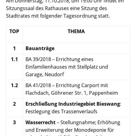
Am Donnerstag, 11.10.2018, um 19:00 Uhr findet im
Sitzungssaal des Rathauses eine Sitzung des
Stadtrates mit folgender Tagesordnung statt.
TOP
THEMA
1
Bauanträge
1.1
BA 39/2018 – Errichtung eines
Einfamilienhauses mit Stellplatz und
Garage, Neudorf
1.2
BA 41/2018 – Errichtung Carport mit
Flachdach, Göhrener Str. 1, Pappenheim
2
Erschließung Industriegebiet Bieswang
:
Festlegung des Trassenverlaufs
3
Wasserrecht
– Stellungnahme; Erhöhung
und Erweiterung der Monodeponie für