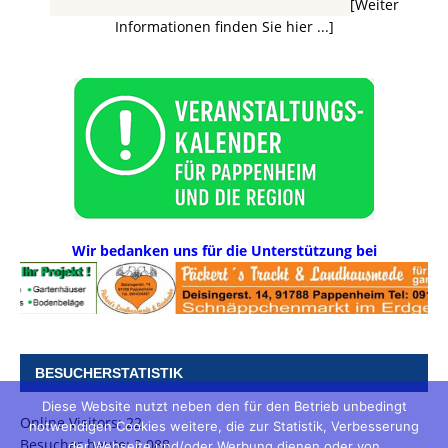
[Weiter
Informationen finden Sie hier ...]
Wir bedanken uns für die Unterstützung bei
BESUCHERSTATISTIK
Diese Website nutzt neben den für den Betrieb unbedingt
Online Visitors:
22
notwendigen Cookies weitere, die zur Statistik, Verbesserung
Besucher heute:
2.088
der Webseite und/oder Werbung dienen oder von