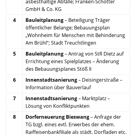
asbesthaltige Abfälle; Franken-Schotter
GmbH & Co. KG
4
Bauleitplanung
– Beteiligung Träger
öffentlicher Belange; Bebauungsplan
„Wohnheim für Menschen mit Behinderung
Am Brühl“; Stadt Treuchtlingen
5
Bauleitplanung
– Antrag von StR Dietz auf
Errichtung eines Spielplatzes – Änderung
des Bebauungsplanes Stöß II
6
Innenstadtsanierung
– Deisingerstraße –
Information über Bauverlauf
7
Innenstadtsanierung
– Marktplatz –
Lösung von Konfliktpunkten
8
Dorferneuerung Bieswang
– Anfrage der
TG bzgl. eines evtl. Erwerbes der ehem.
Raiffeisenbankfiliale als städt. Dorfladen etc.