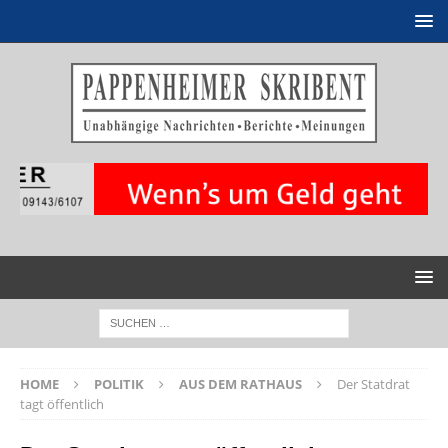
HOME
POLITIK
AUS DEM RATHAUS
Der Statdrat
tagt öffentlich