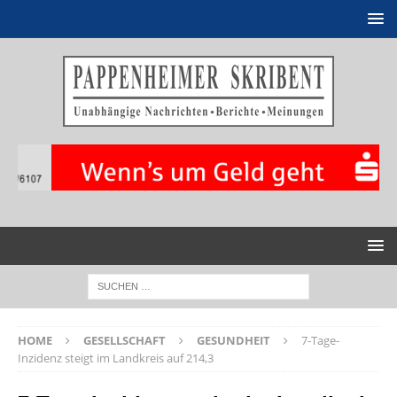
HOME
GESELLSCHAFT
GESUNDHEIT
7-Tage-
Inzidenz steigt im Landkreis auf 214,3