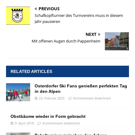
PREVIOUS
Schafkopfturnier des Turnvereins muss in diesem
Jahr pausieren
NEXT
Mit offenen Augen durch Pappenheim
RELATED ARTICLES
Osterdorfer Ski Fans genießen perfekten Tag
in den Alpen
23. Februar 2025
Kommentare deaktiviert
Obstbäume wieder in Form gebracht
9. April 2018
Kommentare deaktiviert