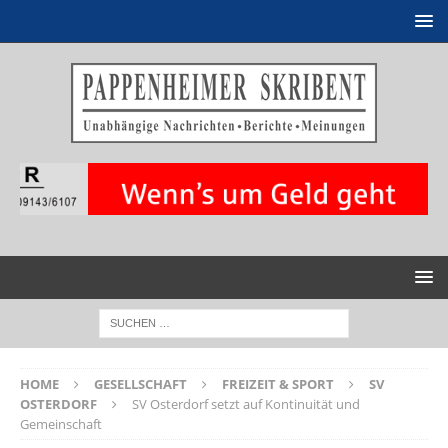
HOME
GESELLSCHAFT
FREIZEIT & SPORT
SV
OSTERDORF
SV Osterdorf setzt auf Kontinuität und
Gemeinschaft