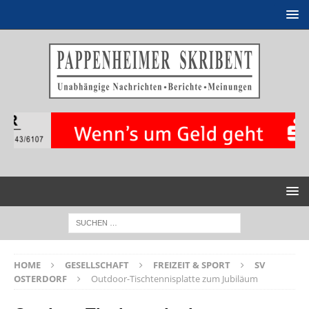
HOME
GESELLSCHAFT
FREIZEIT & SPORT
SV
OSTERDORF
Outdoor-Tischtennisplatte zum Jubiläum